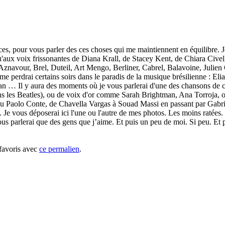
nces, pour vous parler des ces choses qui me maintiennent en équilibre. 
u'aux voix frissonantes de Diana Krall, de Stacey Kent, de Chiara Cive
Aznavour, Brel, Duteil, Art Mengo, Berliner, Cabrel, Balavoine, Julien
me perdrai certains soirs dans le paradis de la musique brésilienne : Eli
n … Il y aura des moments où je vous parlerai d'une des chansons de
s Beatles), ou de voix d'or comme Sarah Brightman, Ana Torroja, ou T
i ou Paolo Conte, de Chavella Vargas à Souad Massi en passant par Gabr
. Je vous déposerai ici l'une ou l'autre de mes photos. Les moins ratées.
us parlerai que des gens que j’aime. Et puis un peu de moi. Si peu. Et pui
 favoris avec
ce permalien
.