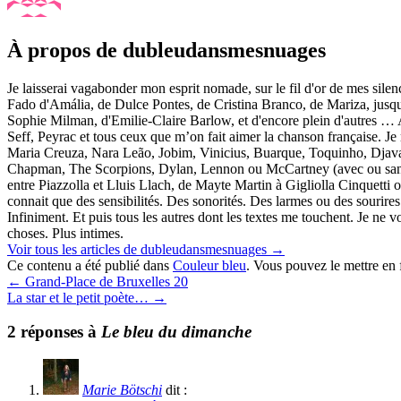
À propos de dubleudansmesnuages
Je laisserai vagabonder mon esprit nomade, sur le fil d'or de mes sile
Fado d'Amália, de Dulce Pontes, de Cristina Branco, de Mariza, jusq
Sophie Milman, d'Emilie-Claire Barlow, et d'encore plein d'autres … 
Seff, Peyrac et tous ceux que m’on fait aimer la chanson française. Je 
Maria Creuza, Nara Leão, Jobim, Vinicius, Buarque, Toquinho, Djava
Chapman, The Scorpions, Dylan, Lennon ou McCartney (avec ou sans le
entre Piazzolla et Lluis Llach, de Mayte Martin à Gigliolla Cinquett
connait que des sensibilités. Des sonorités. Des larmes ou des sourires
Infiniment. Et puis tous les autres dont les textes me touchent. Je ne vo
choses. Plus intimes.
Voir tous les articles de dubleudansmesnuages
→
Ce contenu a été publié dans
Couleur bleu
. Vous pouvez le mettre en
←
Grand-Place de Bruxelles 20
La star et le petit poète…
→
2 réponses à
Le bleu du dimanche
Marie Bötschi
dit :