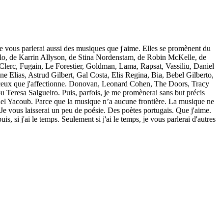
Je vous parlerai aussi des musiques que j'aime. Elles se promènent du
llo, de Karrin Allyson, de Stina Nordenstam, de Robin McKelle, de
 Clerc, Fugain, Le Forestier, Goldman, Lama, Rapsat, Vassiliu, Daniel
ane Elias, Astrud Gilbert, Gal Costa, Elis Regina, Bia, Bebel Gilberto,
 ceux que j'affectionne. Donovan, Leonard Cohen, The Doors, Tracy
eresa Salgueiro. Puis, parfois, je me promènerai sans but précis
iel Yacoub. Parce que la musique n’a aucune frontière. La musique ne
 Je vous laisserai un peu de poésie. Des poètes portugais. Que j'aime.
s, si j'ai le temps. Seulement si j'ai le temps, je vous parlerai d'autres