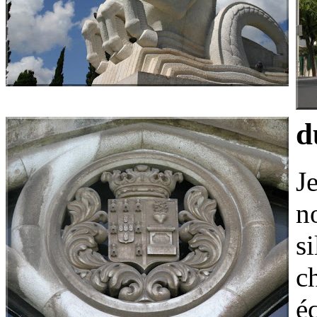
d
J
n
s
c
éq