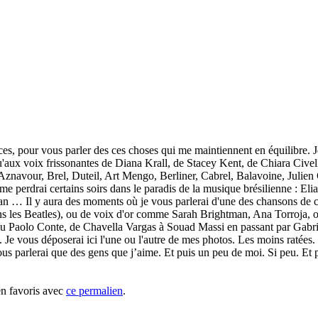
nces, pour vous parler des ces choses qui me maintiennent en équilibre. 
u'aux voix frissonantes de Diana Krall, de Stacey Kent, de Chiara Cive
Aznavour, Brel, Duteil, Art Mengo, Berliner, Cabrel, Balavoine, Julien
me perdrai certains soirs dans le paradis de la musique brésilienne : Eli
n … Il y aura des moments où je vous parlerai d'une des chansons de
s Beatles), ou de voix d'or comme Sarah Brightman, Ana Torroja, ou T
i ou Paolo Conte, de Chavella Vargas à Souad Massi en passant par Gabr
. Je vous déposerai ici l'une ou l'autre de mes photos. Les moins ratées.
us parlerai que des gens que j’aime. Et puis un peu de moi. Si peu. Et pui
en favoris avec
ce permalien
.