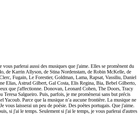
Je vous parlerai aussi des musiques que j'aime. Elles se promènent du
llo, de Karrin Allyson, de Stina Nordenstam, de Robin McKelle, de
 Clerc, Fugain, Le Forestier, Goldman, Lama, Rapsat, Vassiliu, Daniel
ane Elias, Astrud Gilbert, Gal Costa, Elis Regina, Bia, Bebel Gilberto,
 ceux que j'affectionne. Donovan, Leonard Cohen, The Doors, Tracy
eresa Salgueiro. Puis, parfois, je me promènerai sans but précis
iel Yacoub. Parce que la musique n’a aucune frontière. La musique ne
 Je vous laisserai un peu de poésie. Des poètes portugais. Que j'aime.
s, si j'ai le temps. Seulement si j'ai le temps, je vous parlerai d'autres