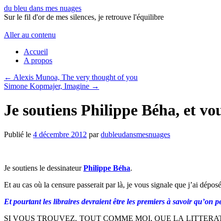
du bleu dans mes nuages
Sur le fil d'or de mes silences, je retrouve l'équilibre
Aller au contenu
Accueil
A propos
←
Alexis Munoa, The very thought of you
Simone Kopmajer, Imagine
→
Je soutiens Philippe Béha, et v
Publié le
4 décembre 2012
par
dubleudansmesnuages
Je soutiens le dessinateur
Philippe Béha
.
Et au cas où la censure passerait par là, je vous signale que j’ai dépos
Et pourtant les libraires devraient être les premiers à savoir qu’on 
SI VOUS TROUVEZ, TOUT COMME MOI, QUE LA LITTER