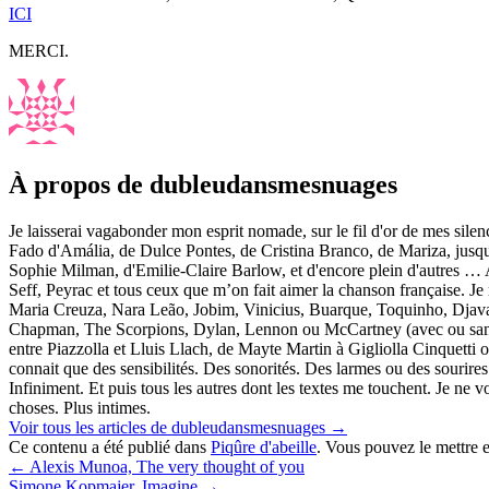
ICI
MERCI.
À propos de dubleudansmesnuages
Je laisserai vagabonder mon esprit nomade, sur le fil d'or de mes sile
Fado d'Amália, de Dulce Pontes, de Cristina Branco, de Mariza, jusq
Sophie Milman, d'Emilie-Claire Barlow, et d'encore plein d'autres … 
Seff, Peyrac et tous ceux que m’on fait aimer la chanson française. Je 
Maria Creuza, Nara Leão, Jobim, Vinicius, Buarque, Toquinho, Djava
Chapman, The Scorpions, Dylan, Lennon ou McCartney (avec ou sans le
entre Piazzolla et Lluis Llach, de Mayte Martin à Gigliolla Cinquett
connait que des sensibilités. Des sonorités. Des larmes ou des sourires
Infiniment. Et puis tous les autres dont les textes me touchent. Je ne vo
choses. Plus intimes.
Voir tous les articles de dubleudansmesnuages
→
Ce contenu a été publié dans
Piqûre d'abeille
. Vous pouvez le mettre 
←
Alexis Munoa, The very thought of you
Simone Kopmajer, Imagine
→