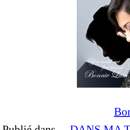
Bo
Publié dans
... DANS MA 