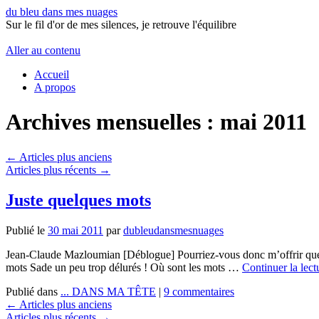
du bleu dans mes nuages
Sur le fil d'or de mes silences, je retrouve l'équilibre
Aller au contenu
Accueil
A propos
Archives mensuelles :
mai 2011
←
Articles plus anciens
Articles plus récents
→
Juste quelques mots
Publié le
30 mai 2011
par
dubleudansmesnuages
Jean-Claude Mazloumian [Déblogue] Pourriez-vous donc m’offrir quel
mots Sade un peu trop délurés ! Où sont les mots …
Continuer la lec
Publié dans
... DANS MA TÊTE
|
9 commentaires
←
Articles plus anciens
Articles plus récents
→