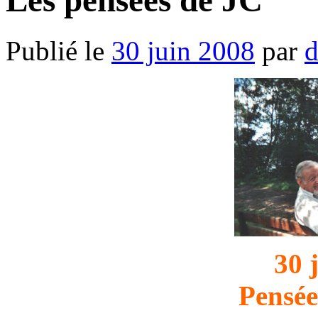
Les pensées de JC
Publié le
30 juin 2008
par
d
30 
Pensée