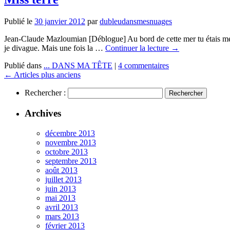
Publié le
30 janvier 2012
par
dubleudansmesnuages
Jean-Claude Mazloumian [Déblogue] Au bord de cette mer tu étais merv
je divague. Mais une fois la …
Continuer la lecture
→
Publié dans
... DANS MA TÊTE
|
4 commentaires
←
Articles plus anciens
Rechercher :
Archives
décembre 2013
novembre 2013
octobre 2013
septembre 2013
août 2013
juillet 2013
juin 2013
mai 2013
avril 2013
mars 2013
février 2013