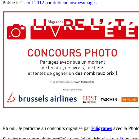
Publié le
1 août 2012
par
dubleudansmesnuages
Eh oui. Je participe au concours organisé par
Filigranes
avec la Photo
Si voter pour votre photo préférée vous fait plaisir, c’est par
là
que ça s