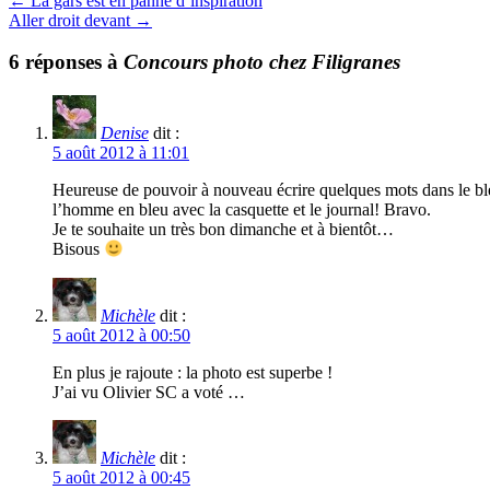
←
La gars est en panne d’inspiration
Aller droit devant
→
6 réponses à
Concours photo chez Filigranes
Denise
dit :
5 août 2012 à 11:01
Heureuse de pouvoir à nouveau écrire quelques mots dans le bleu 
l’homme en bleu avec la casquette et le journal! Bravo.
Je te souhaite un très bon dimanche et à bientôt…
Bisous
Michèle
dit :
5 août 2012 à 00:50
En plus je rajoute : la photo est superbe !
J’ai vu Olivier SC a voté …
Michèle
dit :
5 août 2012 à 00:45