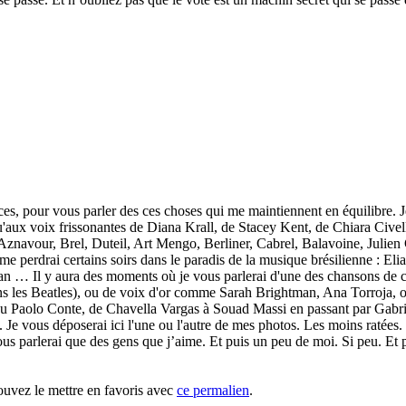
nces, pour vous parler des ces choses qui me maintiennent en équilibre. 
u'aux voix frissonantes de Diana Krall, de Stacey Kent, de Chiara Cive
Aznavour, Brel, Duteil, Art Mengo, Berliner, Cabrel, Balavoine, Julien
me perdrai certains soirs dans le paradis de la musique brésilienne : Eli
n … Il y aura des moments où je vous parlerai d'une des chansons de
s Beatles), ou de voix d'or comme Sarah Brightman, Ana Torroja, ou T
i ou Paolo Conte, de Chavella Vargas à Souad Massi en passant par Gabr
. Je vous déposerai ici l'une ou l'autre de mes photos. Les moins ratées.
us parlerai que des gens que j’aime. Et puis un peu de moi. Si peu. Et pui
ouvez le mettre en favoris avec
ce permalien
.