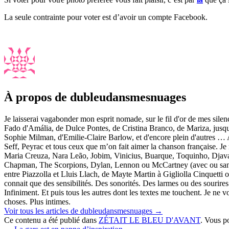
La seule contrainte pour voter est d’avoir un compte Facebook.
À propos de dubleudansmesnuages
Je laisserai vagabonder mon esprit nomade, sur le fil d'or de mes sile
Fado d'Amália, de Dulce Pontes, de Cristina Branco, de Mariza, jusq
Sophie Milman, d'Emilie-Claire Barlow, et d'encore plein d'autres … 
Seff, Peyrac et tous ceux que m’on fait aimer la chanson française. Je 
Maria Creuza, Nara Leão, Jobim, Vinicius, Buarque, Toquinho, Djava
Chapman, The Scorpions, Dylan, Lennon ou McCartney (avec ou sans le
entre Piazzolla et Lluis Llach, de Mayte Martin à Gigliolla Cinquett
connait que des sensibilités. Des sonorités. Des larmes ou des sourires
Infiniment. Et puis tous les autres dont les textes me touchent. Je ne vo
choses. Plus intimes.
Voir tous les articles de dubleudansmesnuages
→
Ce contenu a été publié dans
ZÉTAIT LE BLEU D'AVANT
. Vous p