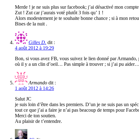
Merde ! je ne suis plus sur facebook; j’ai désactivé mon compte
Zut ! Zut car j’aurais voté plutôt 3 fois qu’ 1 !
Alors modestement je te souhaite bonne chance ; si à mon retour l
Bises de la nuit .
Gilles D.
dit :
4 août 2012 à 19:29
Bon, si vous avez FB, vous suivez le lien donné par Armando, 
où il y a un clin d’oeil… Pas simple à trouver ; si j’ai pu aide
Armando
dit :
1 août 2012 à 14:26
Salut JC
je suis loin d’être dans les premiers. D’un je ne suis pas un sp
tout ce que j’ai a faire je n’ai pas beacoup de temps pour Faceb
Merci de ton soutien.
Au plaisir de t’entendre.