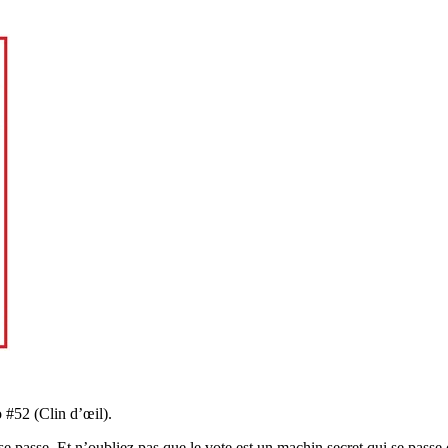
 #52 (Clin d’œil).
e passe. Et n’oubliez pas que le vote est un machin secret qui se passe 