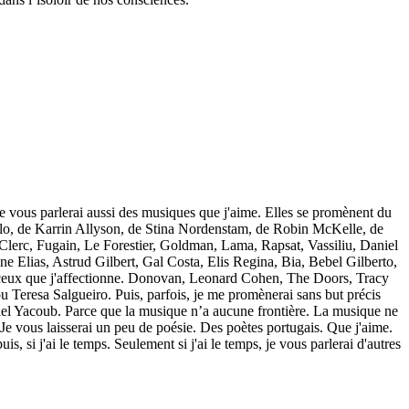
Je vous parlerai aussi des musiques que j'aime. Elles se promènent du
llo, de Karrin Allyson, de Stina Nordenstam, de Robin McKelle, de
 Clerc, Fugain, Le Forestier, Goldman, Lama, Rapsat, Vassiliu, Daniel
ane Elias, Astrud Gilbert, Gal Costa, Elis Regina, Bia, Bebel Gilberto,
 ceux que j'affectionne. Donovan, Leonard Cohen, The Doors, Tracy
eresa Salgueiro. Puis, parfois, je me promènerai sans but précis
iel Yacoub. Parce que la musique n’a aucune frontière. La musique ne
 Je vous laisserai un peu de poésie. Des poètes portugais. Que j'aime.
s, si j'ai le temps. Seulement si j'ai le temps, je vous parlerai d'autres