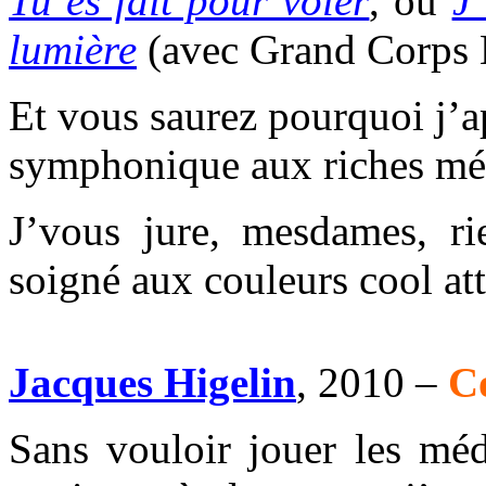
Tu es fait pour voler
, ou
J
lumière
(avec Grand Corps 
Et vous saurez pourquoi j’ap
symphonique aux riches mélo
J’vous jure, mesdames, ri
soigné aux couleurs cool at
Jacques Higelin
, 2010 –
C
Sans vouloir jouer les méd