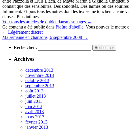
entre Piazzolla et Lluis Llach, de Mayte Martin à Gigliolla Cinquett
connait que des sensibilités. Des sonorités. Des larmes ou des sourires
Infiniment. Et puis tous les autres dont les textes me touchent. Je ne vo
choses. Plus intimes.
Voir tous les articles de dubleudansmesnuages
→
Ce contenu a été publié dans
Piqûre d'abeille
. Vous pouvez le mettre 
←
Légèrement discret
Ma semaine en chansons, 6 septembre 2008
→
Rechercher :
Archives
décembre 2013
novembre 2013
octobre 2013
septembre 2013
août 2013
juillet 2013
juin 2013
mai 2013
avril 2013
mars 2013
février 2013
janvier 2013