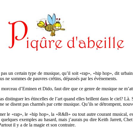
pas un certain type de musique, qu’il soit «rap», «hip hop», dit urbain,
us ne sommes de pauvres crétins, dépassés par les événements.
un morceau d’Eminen et Dido, faut dire que ce genre de musique ne m’att
 pas distinguer les étincelles de l’art quand elles brillent dans le ciel?
qui ne se disent pas charmés par cette musique. Qu’ils se détrompent, nou
er le «rap», le «hip hop», la «R&B» ou tout autre courant musical, est t
is quelques exemples au hasard, mais j’aurais pu dire Keith Jarrett, C
artout il y a de la magie et son contraire.