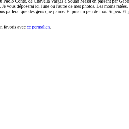
i ou Paolo Conte, de Chavella Vargas à Souad Massi en passant par Gabr
. Je vous déposerai ici l'une ou l'autre de mes photos. Les moins ratées.
us parlerai que des gens que j’aime. Et puis un peu de moi. Si peu. Et pui
en favoris avec
ce permalien
.