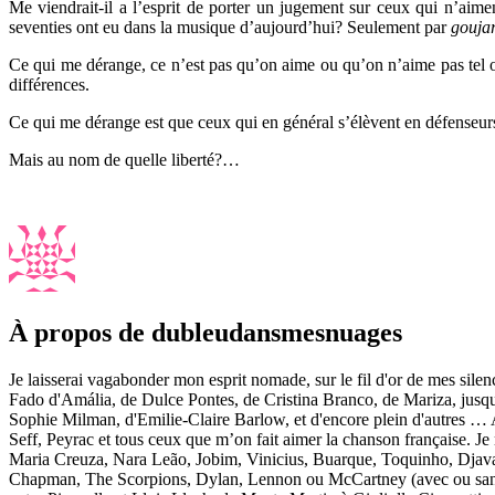
Me viendrait-il a l’esprit de porter un jugement sur ceux qui n’aime
seventies ont eu dans la musique d’aujourd’hui? Seulement par
goujar
Ce qui me dérange, ce n’est pas qu’on aime ou qu’on n’aime pas tel ou 
différences.
Ce qui me dérange est que ceux qui en général s’élèvent en défenseurs
Mais au nom de quelle liberté?…
À propos de dubleudansmesnuages
Je laisserai vagabonder mon esprit nomade, sur le fil d'or de mes sile
Fado d'Amália, de Dulce Pontes, de Cristina Branco, de Mariza, jusq
Sophie Milman, d'Emilie-Claire Barlow, et d'encore plein d'autres … 
Seff, Peyrac et tous ceux que m’on fait aimer la chanson française. Je 
Maria Creuza, Nara Leão, Jobim, Vinicius, Buarque, Toquinho, Djava
Chapman, The Scorpions, Dylan, Lennon ou McCartney (avec ou sans le