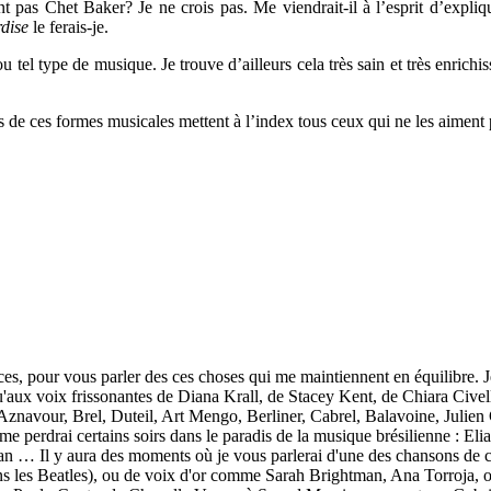
nt pas Chet Baker? Je ne crois pas. Me viendrait-il à l’esprit d’expliq
dise
le ferais-je.
tel type de musique. Je trouve d’ailleurs cela très sain et très enrichi
 de ces formes musicales mettent à l’index tous ceux qui ne les aiment 
nces, pour vous parler des ces choses qui me maintiennent en équilibre. 
u'aux voix frissonantes de Diana Krall, de Stacey Kent, de Chiara Cive
Aznavour, Brel, Duteil, Art Mengo, Berliner, Cabrel, Balavoine, Julien
me perdrai certains soirs dans le paradis de la musique brésilienne : Eli
n … Il y aura des moments où je vous parlerai d'une des chansons de
s Beatles), ou de voix d'or comme Sarah Brightman, Ana Torroja, ou T