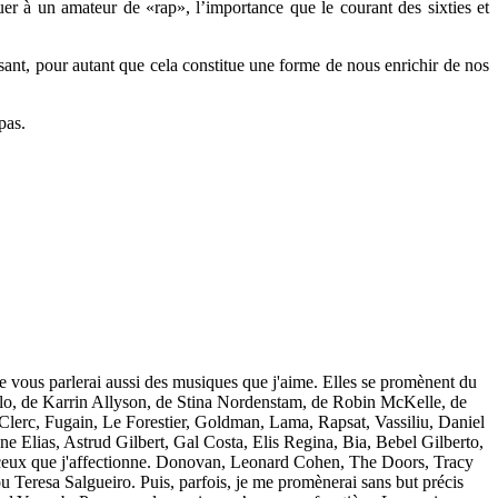
uer à un amateur de «rap», l’importance que le courant des sixties et
ssant, pour autant que cela constitue une forme de nous enrichir de nos
pas.
Je vous parlerai aussi des musiques que j'aime. Elles se promènent du
llo, de Karrin Allyson, de Stina Nordenstam, de Robin McKelle, de
 Clerc, Fugain, Le Forestier, Goldman, Lama, Rapsat, Vassiliu, Daniel
ane Elias, Astrud Gilbert, Gal Costa, Elis Regina, Bia, Bebel Gilberto,
 ceux que j'affectionne. Donovan, Leonard Cohen, The Doors, Tracy
eresa Salgueiro. Puis, parfois, je me promènerai sans but précis